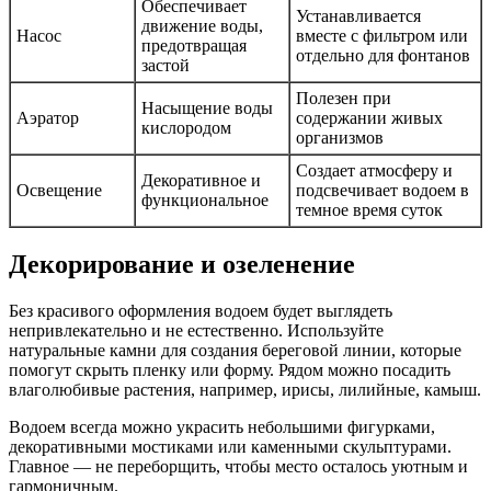
Обеспечивает
Устанавливается
движение воды,
Насос
вместе с фильтром или
предотвращая
отдельно для фонтанов
застой
Полезен при
Насыщение воды
Аэратор
содержании живых
кислородом
организмов
Создает атмосферу и
Декоративное и
Освещение
подсвечивает водоем в
функциональное
темное время суток
Декорирование и озеленение
Без красивого оформления водоем будет выглядеть
непривлекательно и не естественно. Используйте
натуральные камни для создания береговой линии, которые
помогут скрыть пленку или форму. Рядом можно посадить
влаголюбивые растения, например, ирисы, лилийные, камыш.
Водоем всегда можно украсить небольшими фигурками,
декоративными мостиками или каменными скульптурами.
Главное — не переборщить, чтобы место осталось уютным и
гармоничным.