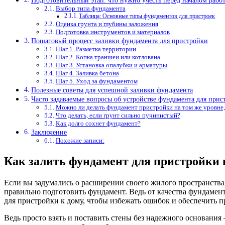
Подготовительный этап: что нужно учесть перед началом рабо
Выбор типа фундамента
Таблица: Основные типы фундаментов для пристроек
Оценка грунта и глубины заложения
Подготовка инструментов и материалов
Пошаговый процесс заливки фундамента для пристройки
Шаг 1. Разметка территории
Шаг 2. Копка траншеи или котлована
Шаг 3. Установка опалубки и арматуры
Шаг 4. Заливка бетона
Шаг 5. Уход за фундаментом
Полезные советы для успешной заливки фундамента
Часто задаваемые вопросы об устройстве фундамента для прис
Можно ли делать фундамент пристройки на том же уровне, 
Что делать, если грунт сильно пучинистый?
Как долго сохнет фундамент?
Заключение
Похожие записи:
Как залить фундамент для пристройки 
Если вы задумались о расширении своего жилого пространства, 
правильно подготовить фундамент. Ведь от качества фундамент
для пристройки к дому, чтобы избежать ошибок и обеспечить п
Ведь просто взять и поставить стены без надежного основания