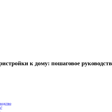
ристройки к дому: пошаговое руководств
водство
и?