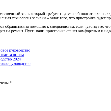
ветственный этап, который требует тщательной подготовки и ак
ильная технология заливки – залог того, что пристройка будет п
сь обращаться за помощью к специалистам, если чувствуете, что
трат на ремонт. Пусть ваша пристройка станет комфортным и н
говое руководство
 шаг за шагом
водство 2024
говое руководство
ечены
*