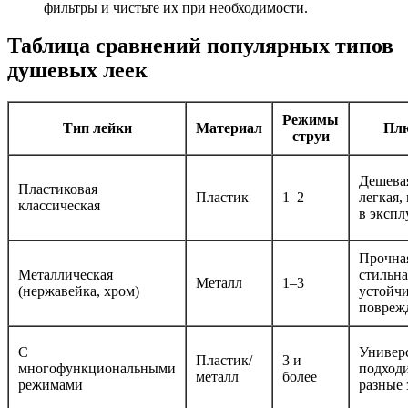
фильтры и чистьте их при необходимости.
Таблица сравнений популярных типов
душевых леек
Режимы
Тип лейки
Материал
Пл
струи
Дешева
Пластиковая
Пластик
1–2
легкая,
классическая
в экспл
Прочна
Металлическая
стильна
Металл
1–3
(нержавейка, хром)
устойчи
повреж
С
Универс
Пластик/
3 и
многофункциональными
подход
металл
более
режимами
разные 