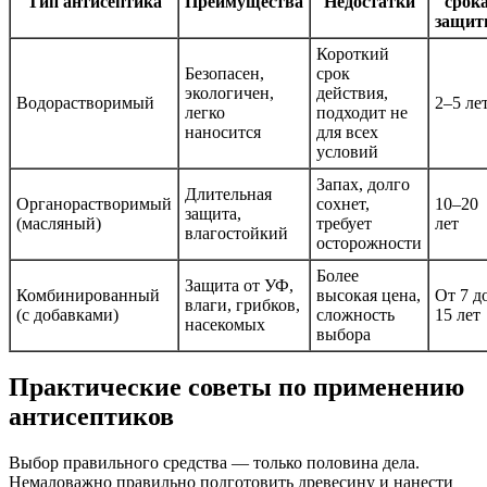
Тип антисептика
Преимущества
Недостатки
срок
защи
Короткий
Безопасен,
срок
экологичен,
действия,
Водорастворимый
2–5 ле
легко
подходит не
наносится
для всех
условий
Запах, долго
Длительная
Органорастворимый
сохнет,
10–20
защита,
(масляный)
требует
лет
влагостойкий
осторожности
Более
Защита от УФ,
Комбинированный
высокая цена,
От 7 д
влаги, грибков,
(с добавками)
сложность
15 лет
насекомых
выбора
Практические советы по применению
антисептиков
Выбор правильного средства — только половина дела.
Немаловажно правильно подготовить древесину и нанести