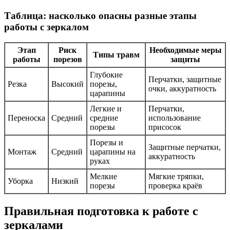
Таблица: насколько опасны разные этапы
работы с зеркалом
Этап
Риск
Необходимые меры
Типы травм
работы
порезов
защиты
Глубокие
Перчатки, защитные
Резка
Высокий
порезы,
очки, аккуратность
царапины
Легкие и
Перчатки,
Переноска
Средний
средние
использование
порезы
присосок
Порезы и
Защитные перчатки,
Монтаж
Средний
царапины на
аккуратность
руках
Мелкие
Мягкие тряпки,
Уборка
Низкий
порезы
проверка краёв
Правильная подготовка к работе с
зеркалами