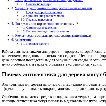
Как правильно выбрать антисептик для дерева?
Советы по выбору
Меры предосторожности при работе с антисептиками
Одежда и средства защиты
Организация рабочего места
Правила нанесения
Что делать при отравлении антисептиками?
Симптомы отравления
Первая помощь при отравлении
Экологические аспекты использования антисептиков
Заключение
Похожие записи:
Работа с антисептиками для дерева — процесс, который кажет
веществами, входящими в состав этих средств. Нехватка инфо
даже опасным последствиям для окружающей среды. В этой стат
нужно соблюдать, а также что делать в экстренной ситуации.
Почему антисептики для дерева могут 
Антисептики для дерева используют специально для защиты др
эффективно уничтожать микроорганизмы и предотвращать разр
Особенно это касается средств с содержанием меди, хрома, о
частицы антисептика могут попадать в дыхательные пути, кожу