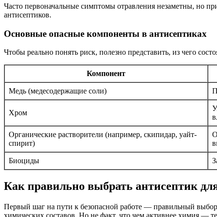
Часто первоначальные симптомы отравления незаметны, но пр
антисептиков.
Основные опасные компоненты в антисептиках
Чтобы реально понять риск, полезно представить, из чего состо
Компонент
Медь (медесодержащие соли)
П
У
Хром
в
Органические растворители (например, скипидар, уайт-
О
спирит)
в
Биоциды
З
Как правильно выбрать антисептик для
Первый шаг на пути к безопасной работе — правильный выбор 
химических составов. Но не факт, что чем активнее химия — те