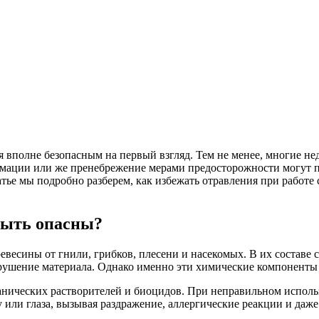
ся вполне безопасным на первый взгляд. Тем не менее, многие 
рмации или же пренебрежение мерами предосторожности могут п
ье мы подробно разберем, как избежать отравления при работе 
быть опасны?
евесины от гнили, грибков, плесени и насекомых. В их составе 
ушение материала. Однако именно эти химические компоненты м
рганических растворителей и биоцидов. При неправильном испол
 или глаза, вызывая раздражение, аллергические реакции и даже