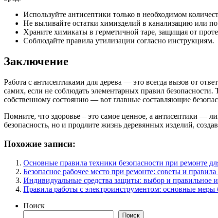
Используйте антисептики только в необходимом количест
Не выливайте остатки химизделий в канализацию или по
Храните химикаты в герметичной таре, защищая от проте
Соблюдайте правила утилизации согласно инструкциям.
Заключение
Работа с антисептиками для дерева — это всегда вызов от от
самих, если не соблюдать элементарных правил безопасности.
собственному состоянию — вот главные составляющие безопас
Помните, что здоровье – это самое ценное, а антисептики — л
безопасность, но и продлите жизнь деревянных изделий, создав
Похожие записи:
Основные правила техники безопасности при ремонте дл
Безопасное рабочее место при ремонте: советы и правила
Индивидуальные средства защиты: выбор и правильное 
Правила работы с электроинструментом: основные меры 
Поиск
Поиск