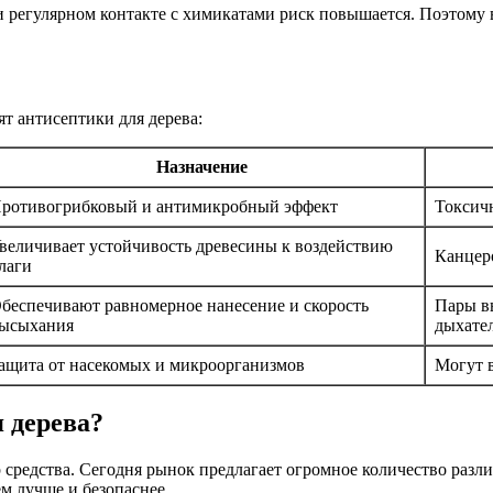
и регулярном контакте с химикатами риск повышается. Поэтому
ят антисептики для дерева:
Назначение
ротивогрибковый и антимикробный эффект
Токсич
величивает устойчивость древесины к воздействию
Канцер
лаги
беспечивают равномерное нанесение и скорость
Пары в
ысыхания
дыхате
ащита от насекомых и микроорганизмов
Могут в
 дерева?
средства. Сегодня рынок предлагает огромное количество разл
м лучше и безопаснее.