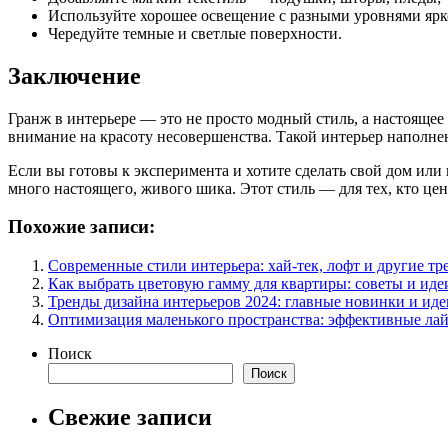
Используйте хорошее освещение с разными уровнями ярк
Чередуйте темные и светлые поверхности.
Заключение
Гранж в интерьере — это не просто модный стиль, а настоящее
внимание на красоту несовершенства. Такой интерьер наполне
Если вы готовы к эксперимента и хотите сделать свой дом или
много настоящего, живого шика. Этот стиль — для тех, кто це
Похожие записи:
Современные стили интерьера: хай-тек, лофт и другие т
Как выбрать цветовую гамму для квартиры: советы и ид
Тренды дизайна интерьеров 2024: главные новинки и иде
Оптимизация маленького пространства: эффективные лай
Поиск
Поиск
Свежие записи