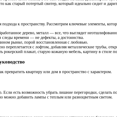
Это как старый потертый свитер, который идеально сидит и дарит
я подхода к пространству. Рассмотрим ключевые элементы, кото
бработанное дерево, металл — все, что выглядит неотшлифованн
 следы времени — не дефекты, а достоинства.
ином рынке, порой восстановленная с любовью.
но переплетается с лофтом, добавляя металлические трубы, от
 рокерский плакат, старую кожаную мебель, картину в стиле по
руководство
как превратить квартиру или дом в пространство с характером.
ор. Если есть возможность убрать лишние перегородки, сделать
 но можно добавить лампы с теплым или разноцветным светом.