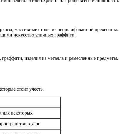
емно-зеленого или охристого. Проще всего использовать
каркасы, массивные столы из неошлифованной древесины.
ющими искусство уличных граффити.
 граффити, изделия из металла и ремесленные предметы.
оторые стоит учесть.
м для некоторых
пространство в хаос