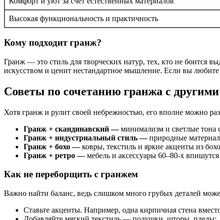
Комфорт и уют за счёт естественных материалов
Высокая функциональность и практичность
Кому подходит гранж?
Гранж — это стиль для творческих натур, тех, кто не боится в
искусством и ценит нестандартное мышление. Если вы любите 
Советы по сочетанию гранжа с другими
Хотя гранж и рулит своей небрежностью, его вполне можно раз
Гранж + скандинавский —
минимализм и светлые тона см
Гранж + индустриальный стиль —
природные материалы
Гранж + бохо —
ковры, текстиль и яркие акценты из бох
Гранж + ретро —
мебель и аксессуары 60–80-х впишутся
Как не переборщить с гранжем
Важно найти баланс, ведь слишком много грубых деталей може
Ставьте акценты. Например, одна кирпичная стена вместо
Добавляйте мягкий текстиль — подушки, шторы, пледы;