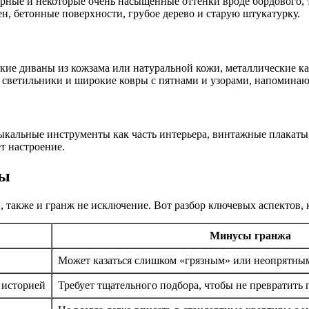
рные и некоторые очень насыщенные оттенки вроде бордового, т
н, бетонные поверхности, грубое дерево и старую штукатурку.
окие диваны из кожзама или натуральной кожи, металлические 
 светильники и широкие ковры с пятнами и узорами, напомина
кальные инструменты как часть интерьера, винтажные плакаты,
т настроение.
сы
 также и гранж не исключение. Вот разбор ключевых аспектов, к
Минусы гранжа
Может казаться слишком «грязным» или неопрятны
 историей
Требует тщательного подбора, чтобы не превратить 