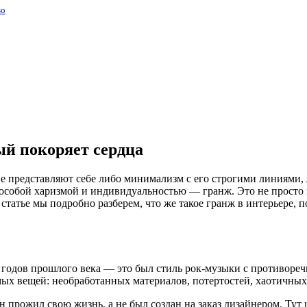
во
ый покоряет сердца
ие представляют себе либо минимализм с его строгими линиями
 особой харизмой и индивидуальностью — гранж. Это не просто 
тье мы подробно разберем, что же такое гранж в интерьере, по
 годов прошлого века — это был стиль рок-музыки с противоре
ых вещей: необработанных материалов, потертостей, хаотичных 
он прожил свою жизнь, а не был создан на заказ дизайнером. Тут