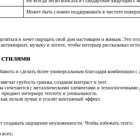
Не всегда легко вписать в стандартные квартиры с
Может быть сложно поддерживать в чистоте поверх
ыделяться и хочет ощущать свой дом настоящим и живым. Это отл
антиквариат, музыку и хотите, чтобы интерьер рассказывал ист
 стилями
бавить и сделать более универсальным благодаря комбинации с 
ягчат грубость гранжа, создавая контраст и уют.
 сочетаются с металлическими элементами и технологичными 
о придают интерьеру теплоту и уникальность.
 как нельзя лучше и усилят винтажный эффект.
т создавать ощущение неухоженности. Чтобы избежать этого:
 всех;