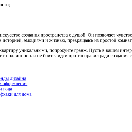
ости;
 искусство создания пространства с душой. Он позволяет чувств
н историей, эмоциями и жизнью, превращаясь из простой комна
 квартиру уникальными, попробуйте гранж. Пусть в вашем интерь
нит подлинность и не боится идти против правил ради создания 
ренды дизайна
еи оформления
и года
фхаки для дома