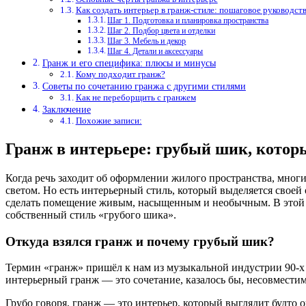
Как создать интерьер в гранж-стиле: пошаговое руководст
Шаг 1. Подготовка и планировка пространства
Шаг 2. Подбор цвета и отделки
Шаг 3. Мебель и декор
Шаг 4. Детали и аксессуары
Гранж и его специфика: плюсы и минусы
Кому подходит гранж?
Советы по сочетанию гранжа с другими стилями
Как не переборщить с гранжем
Заключение
Похожие записи:
Гранж в интерьере: грубый шик, котор
Когда речь заходит об оформлении жилого пространства, мног
светом. Но есть интерьерный стиль, который выделяется своей
сделать помещение живым, насыщенным и необычным. В этой ста
собственный стиль «грубого шика».
Откуда взялся гранж и почему грубый шик?
Термин «гранж» пришёл к нам из музыкальной индустрии 90-х
интерьерный гранж — это сочетание, казалось бы, несовместим
Грубо говоря, гранж — это интерьер, который выглядит будто 