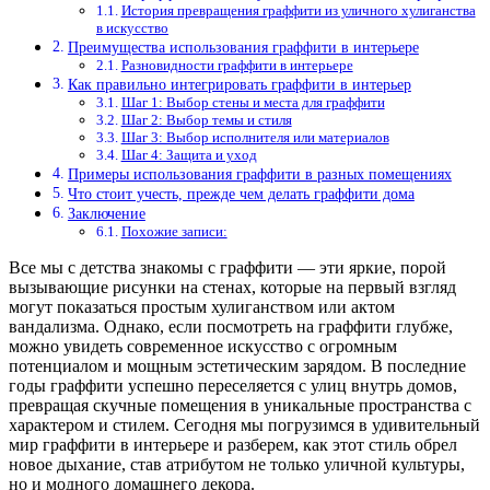
История превращения граффити из уличного хулиганства
в искусство
Преимущества использования граффити в интерьере
Разновидности граффити в интерьере
Как правильно интегрировать граффити в интерьер
Шаг 1: Выбор стены и места для граффити
Шаг 2: Выбор темы и стиля
Шаг 3: Выбор исполнителя или материалов
Шаг 4: Защита и уход
Примеры использования граффити в разных помещениях
Что стоит учесть, прежде чем делать граффити дома
Заключение
Похожие записи:
Все мы с детства знакомы с граффити — эти яркие, порой
вызывающие рисунки на стенах, которые на первый взгляд
могут показаться простым хулиганством или актом
вандализма. Однако, если посмотреть на граффити глубже,
можно увидеть современное искусство с огромным
потенциалом и мощным эстетическим зарядом. В последние
годы граффити успешно переселяется с улиц внутрь домов,
превращая скучные помещения в уникальные пространства с
характером и стилем. Сегодня мы погрузимся в удивительный
мир граффити в интерьере и разберем, как этот стиль обрел
новое дыхание, став атрибутом не только уличной культуры,
но и модного домашнего декора.