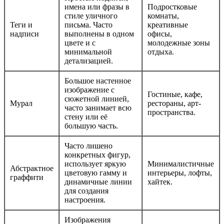
имена или фразы в
Подростковые
стиле уличного
комнаты,
Теги и
письма. Часто
креативные
надписи
выполнены в одном
офисы,
цвете и с
молодежные зоны
минимальной
отдыха.
детализацией.
Большое настенное
изображение с
Гостиные, кафе,
сюжетной линией,
Мурал
рестораны, арт-
часто занимает всю
пространства.
стену или её
большую часть.
Часто лишено
конкретных фигур,
использует яркую
Минималистичные
Абстрактное
цветовую гамму и
интерьеры, лофты,
граффити
динамичные линии
хайтек.
для создания
настроения.
Изображения