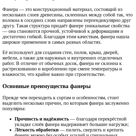
Фанера — это конструкционный материал, состоящий из
нескольких слоев древесины, склеенных между собой так, что
волокна в соседних слоях направлены перпендикулярно друг
другу. Такая структура придаёт фанере уникальные свойства
— она становится прочной, устойчивой к деформациям и
достаточно гибкой. Благодаря этим качествам, фанера нашла
широкое применение в самых разных областях.
Её используют для создания стен, полов, крыш, дверей,
мебели, а также для наружных и внутренних отделочных
работ. В отличие от обычных досок, фанера не склонна к
растрескиванию и короблению при смене температуры и
влажности, что крайне важно при строительстве.
Основные преимущества фанеры
Прежде чем переходить к сортам и особенностям, стоит
выделить несколько причин, по которым фанера заслуженно
популярна:
Прочность и надёжность
— благодаря перекрёстной
укладке слоёв фанера выдерживает большие нагрузки;
Лёгкость обработки
— пилить, сверлить и крепить
фанеру можно без особых усилий и специальных