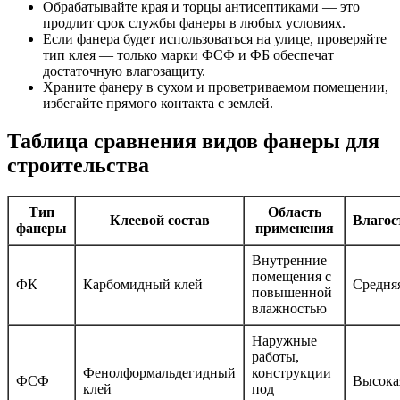
Обрабатывайте края и торцы антисептиками — это
продлит срок службы фанеры в любых условиях.
Если фанера будет использоваться на улице, проверяйте
тип клея — только марки ФСФ и ФБ обеспечат
достаточную влагозащиту.
Храните фанеру в сухом и проветриваемом помещении,
избегайте прямого контакта с землей.
Таблица сравнения видов фанеры для
строительства
Тип
Область
Клеевой состав
Влагос
фанеры
применения
Внутренние
помещения с
ФК
Карбомидный клей
Средня
повышенной
влажностью
Наружные
работы,
Фенолформальдегидный
конструкции
ФСФ
Высока
клей
под