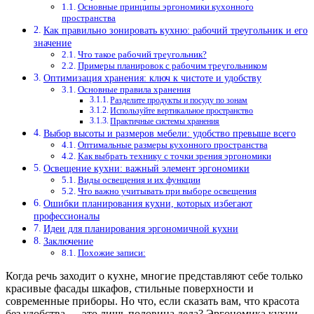
Основные принципы эргономики кухонного
пространства
Как правильно зонировать кухню: рабочий треугольник и его
значение
Что такое рабочий треугольник?
Примеры планировок с рабочим треугольником
Оптимизация хранения: ключ к чистоте и удобству
Основные правила хранения
Разделите продукты и посуду по зонам
Используйте вертикальное пространство
Практичные системы хранения
Выбор высоты и размеров мебели: удобство превыше всего
Оптимальные размеры кухонного пространства
Как выбрать технику с точки зрения эргономики
Освещение кухни: важный элемент эргономики
Виды освещения и их функции
Что важно учитывать при выборе освещения
Ошибки планирования кухни, которых избегают
профессионалы
Идеи для планирования эргономичной кухни
Заключение
Похожие записи:
Когда речь заходит о кухне, многие представляют себе только
красивые фасады шкафов, стильные поверхности и
современные приборы. Но что, если сказать вам, что красота
без удобства — это лишь половина дела? Эргономика кухни