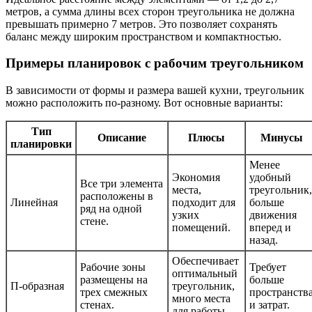
метров, а сумма длины всех сторон треугольника не должна
превышать примерно 7 метров. Это позволяет сохранять
баланс между широким пространством и компактностью.
Примеры планировок с рабочим треугольником
В зависимости от формы и размера вашей кухни, треугольник
можно расположить по-разному. Вот основные варианты:
Тип
Описание
Плюсы
Минусы
планировки
Менее
Экономия
удобный
Все три элемента
места,
треугольник,
расположены в
Линейная
подходит для
больше
ряд на одной
узких
движения
стене.
помещений.
вперед и
назад.
Обеспечивает
Рабочие зоны
Требует
оптимальный
размещены на
больше
П-образная
треугольник,
трех смежных
пространств
много места
стенах.
и затрат.
для работы.