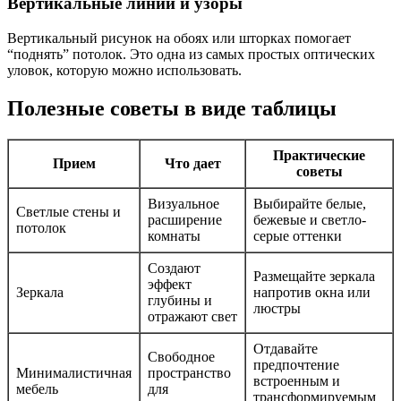
Вертикальные линии и узоры
Вертикальный рисунок на обоях или шторках помогает
“поднять” потолок. Это одна из самых простых оптических
уловок, которую можно использовать.
Полезные советы в виде таблицы
Практические
Прием
Что дает
советы
Визуальное
Выбирайте белые,
Светлые стены и
расширение
бежевые и светло-
потолок
комнаты
серые оттенки
Создают
Размещайте зеркала
эффект
Зеркала
напротив окна или
глубины и
люстры
отражают свет
Отдавайте
Свободное
предпочтение
Минималистичная
пространство
встроенным и
мебель
для
трансформируемым