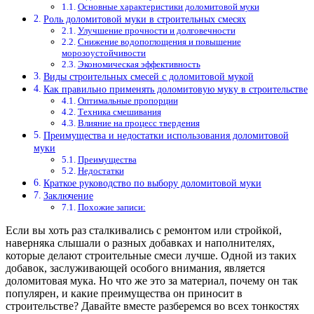
Основные характеристики доломитовой муки
Роль доломитовой муки в строительных смесях
Улучшение прочности и долговечности
Снижение водопоглощения и повышение
морозоустойчивости
Экономическая эффективность
Виды строительных смесей с доломитовой мукой
Как правильно применять доломитовую муку в строительстве
Оптимальные пропорции
Техника смешивания
Влияние на процесс твердения
Преимущества и недостатки использования доломитовой
муки
Преимущества
Недостатки
Краткое руководство по выбору доломитовой муки
Заключение
Похожие записи:
Если вы хоть раз сталкивались с ремонтом или стройкой,
наверняка слышали о разных добавках и наполнителях,
которые делают строительные смеси лучше. Одной из таких
добавок, заслуживающей особого внимания, является
доломитовая мука. Но что же это за материал, почему он так
популярен, и какие преимущества он приносит в
строительстве? Давайте вместе разберемся во всех тонкостях