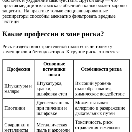
оболочек и ухудшение самочувствия. Другой миф — что
простая медицинская маска с обычной тканью может хорошо
защитить. На практике только специализированные
респираторы способны адекватно фильтровать вредные
частицы.
Какие профессии в зоне риска?
Риск воздействия строительной пыли есть не только у
каменщиков и бетондозаторов. К группе риска относятся:
Основные
Профессия
источники
Особенности риска
пыли
Штукатурка,
Высокий уровень
Штукатуры и
краски,
пылеобразования,
маляры
шлифовка стен
химическое воздействие
Древесная пыль
Может вызывать
Плотники
при пилении и
аллергию и раздражение
шлифовке
дыхательных путей
Токсичность, риск
Сварщики и
Металлическая
отравления тяжелыми
металлисты
пыль и аэрозоли