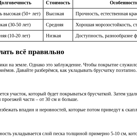
Долговечность
Стоимость
Особенност
ь высокая (50+ лет)
Высокая
Прочность, естественная кра
ая (30-50 лет)
Средняя
Хорошая морозостойкость, с
яя (10-20 лет)
Низкая
Доступность, разнообразие 
лать всё правильно
чики на земле. Однако это заблуждение. Чтобы покрытие служило
ёмов. Давайте разберёмся, как укладывать брусчатку поэтапно.
тся участок, который будет покрываться брусчаткой. Затем удал
я проезжей части – от 30 см и больше.
 избежать впадин и неровностей, которые потом приведут к ска
ость укладывается слой песка толщиной примерно 5-10 см, кот