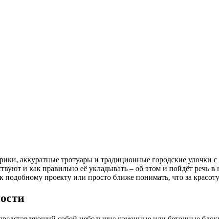
орики, аккуратные тротуары и традиционные городские улочки с
твуют и как правильно её укладывать – об этом и пойдёт речь в
к подобному проекту или просто ближе понимать, что за красоту
ности
л, представляющий собой небольшие каменные или бетонные бло