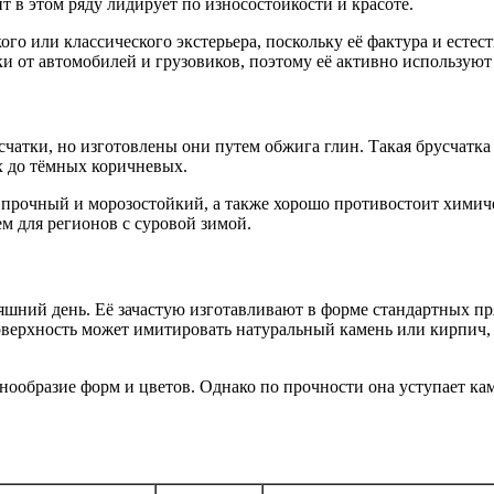
т в этом ряду лидирует по износостойкости и красоте.
ого или классического экстерьера, поскольку её фактура и есте
ки от автомобилей и грузовиков, поэтому её активно использую
атки, но изготовлены они путем обжига глин. Такая брусчатка 
 до тёмных коричневых.
ь прочный и морозостойкий, а также хорошо противостоит химич
м для регионов с суровой зимой.
няшний день. Её зачастую изготавливают в форме стандартных п
ерхность может имитировать натуральный камень или кирпич, а 
нообразие форм и цветов. Однако по прочности она уступает ка