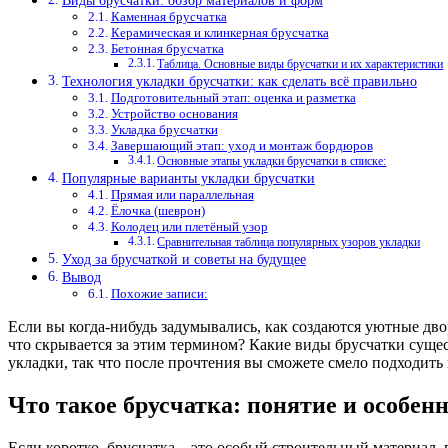
Виды брусчатки: обзор материалов и форм
Каменная брусчатка
Керамическая и клинкерная брусчатка
Бетонная брусчатка
Таблица. Основные виды брусчатки и их характеристики
Технология укладки брусчатки: как сделать всё правильно
Подготовительный этап: оценка и разметка
Устройство основания
Укладка брусчатки
Завершающий этап: уход и монтаж бордюров
Основные этапы укладки брусчатки в списке:
Популярные варианты укладки брусчатки
Прямая или параллельная
Ёлочка (шеврон)
Колодец или плетёный узор
Сравнительная таблица популярных узоров укладки
Уход за брусчаткой и советы на будущее
Вывод
Похожие записи:
Если вы когда-нибудь задумывались, как создаются уютные дв
что скрывается за этим термином? Какие виды брусчатки сущес
укладки, так что после прочтения вы сможете смело подходить 
Что такое брусчатка: понятие и особен
Если коротко, брусчатка – это особый строительный материа