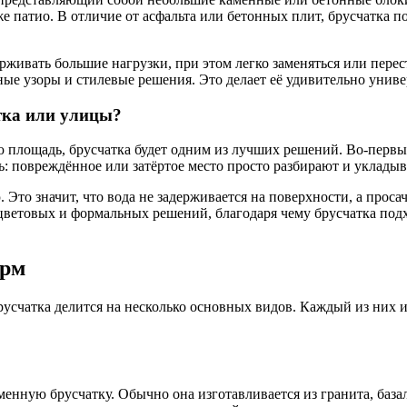
 патио. В отличие от асфальта или бетонных плит, брусчатка по
рживать большие нагрузки, при этом легко заменяться или перес
ные узоры и стилевые решения. Это делает её удивительно унив
стка или улицы?
 площадь, брусчатка будет одним из лучших решений. Во-первых
: повреждённое или затёртое место просто разбирают и укладыв
 Это значит, что вода не задерживается на поверхности, а прос
ветовых и формальных решений, благодаря чему брусчатка подхо
орм
брусчатка делится на несколько основных видов. Каждый из них 
нную брусчатку. Обычно она изготавливается из гранита, базаль