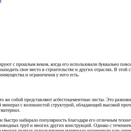
я
уют с прошлым веком, когда его использовали буквально повсе
одить свое место в строительстве и других отраслях. В этой ста
реимущества и ограничения у него есть.
что же собой представляют асбестоцементные листы. Это разнови
й минерал с волокнистой структурой, обладающий высокой проч
 материал.
а и быстро набирало популярность благодаря его отличным техн
оводных труб и многих других конструкций. Однако с течением
на многих рынках использование материала ограничили или запр