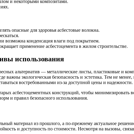
ллом и некоторыми композитами.
иях.
ять опасные для здоровья асбестовые волокна.
ескаться.
ии возможна конденсация влаги под покрытием.
кращает применение асбестоцемента в жилом строительстве.
тивы использования
ресных альтернатив — металлические листы, пластиковые и ко
 где важны экологическая безопасность и эстетика. Тем не мене
таваться востребованными из-за доступной цены и надежности.
 старых асбестоцементных конструкций, чтобы минимизировать 
орм и правил безопасного использования.
ьный материал из прошлого, а по-прежнему актуальное решение
тойкость и доступность по стоимости. Несмотря на вызовы, связ