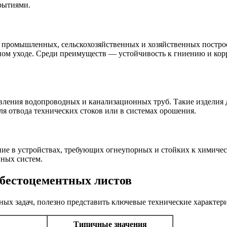
рытиями.
 промышленных, сельскохозяйственных и хозяйственных постро
ом уходе. Среди преимуществ — устойчивость к гниению и корр
овления водопроводных и канализационных труб. Такие изделия 
я отвода технических стоков или в системах орошения.
е в устройствах, требующих огнеупорных и стойких к химическ
нных систем.
сбестоцементных листов
ных задач, полезно представить ключевые технические характер
Типичные значения