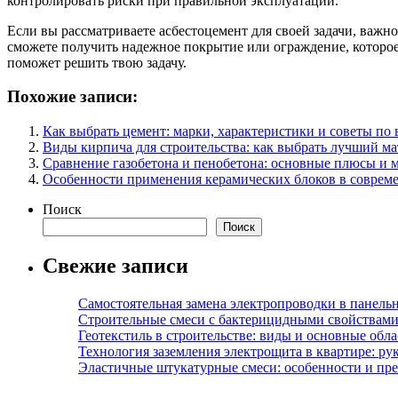
контролировать риски при правильной эксплуатации.
Если вы рассматриваете асбестоцемент для своей задачи, важно
сможете получить надежное покрытие или ограждение, которое 
поможет решить твою задачу.
Похожие записи:
Как выбрать цемент: марки, характеристики и советы по
Виды кирпича для строительства: как выбрать лучший ма
Сравнение газобетона и пенобетона: основные плюсы и 
Особенности применения керамических блоков в совреме
Поиск
Поиск
Свежие записи
Самостоятельная замена электропроводки в панель
Строительные смеси с бактерицидными свойствами
Геотекстиль в строительстве: виды и основные обл
Технология заземления электрощита в квартире: ру
Эластичные штукатурные смеси: особенности и пре