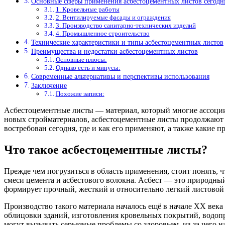
Основные сферы применения асбестоцементных листов сегодн
1. Кровельные работы
2. Вентилируемые фасады и ограждения
3. Производство санитарно-технических изделий
4. Промышленное строительство
Технические характеристики и типы асбестоцементных листов
Преимущества и недостатки асбестоцементных листов
Основные плюсы:
Однако есть и минусы:
Современные альтернативы и перспективы использования
Заключение
Похожие записи:
Асбестоцементные листы — материал, который многие ассоциир
новых стройматериалов, асбестоцементные листы продолжают нах
востребован сегодня, где и как его применяют, а также какие п
Что такое асбестоцементные листы?
Прежде чем погрузиться в область применения, стоит понять, 
смеси цемента и асбестового волокна. Асбест — это природны
формирует прочный, жесткий и относительно легкий листовой
Производство такого материала началось ещё в начале XX век
облицовки зданий, изготовления кровельных покрытий, водопр
могут вызывать серьезные проблемы со здоровьем, из-за чего 