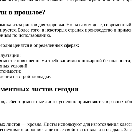
ли в прошлое?
 рынка из-за рисков для здоровья. Но на самом деле, современн
лируется. Более того, в некоторых странах производство и прим
ениям по использованию.
егодня ценятся в определенных сферах:
плуатации;
для мест с повышенными требованиями к пожарной безопасности;
рных условий;
стоимости;
рления на стройплощадке.
ментных листов сегодня
ов, асбестоцементные листы успешно применяются в разных обл
х листов — кровля. Листы используют для изготовления класс
обеспечивают хорошие защитные свойства от влаги и осадков. За