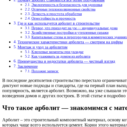
Почему арболит становится всё более популярным
Экологичность и безопасность для здоровья
Отличные теплоизоляционные свойства
Легкость и простота обработки
Огнестойкость и прочность
Где и как используется арболит в строительстве
Первое, что приходит на ум — индивидуальные дома
Хозяйственные постройки и утепленные гаражи
Капитальные стены и перегородки в коммерческих зданиях
Технические характеристики арболита — смотрим на цифры
Монтаж и уход за арболитом
Ключевые моменты при укладке
Как ухаживать за домом из арболита
Преимущества и недостатки арболита — честный взгляд
Заключение
Похожие записи:
В последние десятилетия строительство перестало ограничива
диктуют новые подходы и стандарты, где на первый план выхо
популярность, является арболит. Возможно, вы уже слышали это
возведения домов и других построек. В этой статье я подробно 
Что такое арболит — знакомимся с мат
Арболит – это строительный композитный материал, основу кот
которых чаще всего используется цемент. Корни этого материал