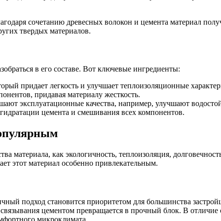
Благодаря сочетанию древесных волокон и цемента материал полу
других твердых материалов.
азобраться в его составе. Вот ключевые ингредиенты:
торый придает легкость и улучшает теплоизоляционные характер
онентов, придавая материалу жесткость.
учшают эксплуатационные качества, например, улучшают водосто
гидратации цемента и смешивания всех компонентов.
популярным
тва материала, как экологичность, теплоизоляция, долговечност
лает этот материал особенно привлекательным.
ичный подход становится приоритетом для большинства застрой
и связывания цементом превращается в прочный блок. В отличие 
омфортного микроклимата.