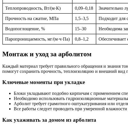
Теплопроводность, Вт/(м·К)
0,09–0,18
Значительно лу
Прочность на сжатие, МПа
1,5–3,5
Подходит для 
Водопоглощение, %
15–30
Необходима за
Паропроницаемость, мг/(м·ч·Па)
0,8–1,2
Обеспечивает 
Монтаж и уход за арболитом
Каждый материал требует правильного обращения и знания тонк
помогут сохранить прочность, теплоизоляцию и внешний вид п
Ключевые моменты при укладке
Блоки укладывают подобно кирпичам с применением спец
Необходимо использовать гидроизоляционные материалы 
Арболит требует грамотного оштукатуривания или отде
Все работы следует проводить при умеренной влажности 
Как ухаживать за домом из арболита