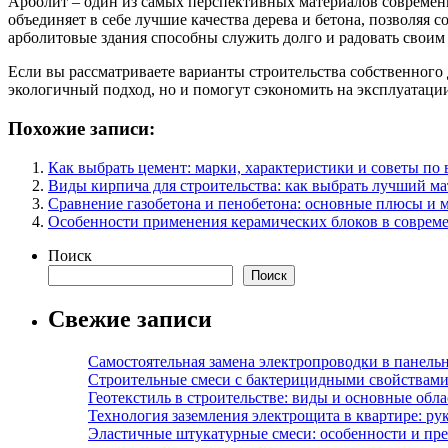
Арболит – один из самых перспективных материалов современн
объединяет в себе лучшие качества дерева и бетона, позволяя
арболитовые здания способны служить долго и радовать свои
Если вы рассматриваете варианты строительства собственного 
экологичный подход, но и помогут сэкономить на эксплуатаци
Похожие записи:
Как выбрать цемент: марки, характеристики и советы по
Виды кирпича для строительства: как выбрать лучший ма
Сравнение газобетона и пенобетона: основные плюсы и 
Особенности применения керамических блоков в совреме
Поиск
Поиск
Свежие записи
Самостоятельная замена электропроводки в панель
Строительные смеси с бактерицидными свойствами
Геотекстиль в строительстве: виды и основные обл
Технология заземления электрощита в квартире: ру
Эластичные штукатурные смеси: особенности и пре