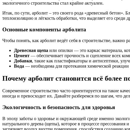
экологичного строительства стал крайне актуален.
Итак, по сути, арболит – это своего рода «древесный бетон». 
теплоизоляцию и лёгкость обработки, что выделяет его среди 
Основные компоненты арболита
Чтобы понять, как арболит ведёт себя в строительстве, важно р
Древесная щепа
или опилки — это каркас материала, ко
Цемент
— обеспечивает прочность и сцепление всех комп
Добавки
, такие как пластификаторы и антисептики, ул
Вода
— необходима для протекания химической реакции 
Почему арболит становится всё более 
Современное строительство часто ориентируется на такие качес
иногда и превосходит их. Давайте разберемся по шагам, что де
Экологичность и безопасность для здоровья
В эпоху заботы о здоровье и окружающей среде именно эколог
натурального дерева (щепы), которое в процессе прессования 
загрязняет воздух внутри помещения, способствуя созданию к