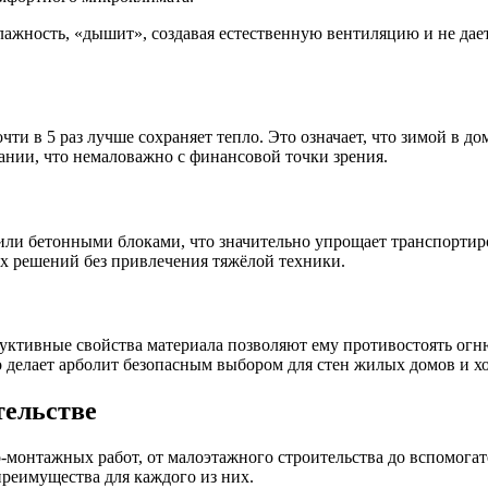
влажность, «дышит», создавая естественную вентиляцию и не дае
 в 5 раз лучше сохраняет тепло. Это означает, что зимой в доме
нии, что немаловажно с финансовой точки зрения.
ли бетонными блоками, что значительно упрощает транспортиров
х решений без привлечения тяжёлой техники.
труктивные свойства материала позволяют ему противостоять огн
о делает арболит безопасным выбором для стен жилых домов и х
тельстве
-монтажных работ, от малоэтажного строительства до вспомога
реимущества для каждого из них.