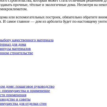
ого строительства, который может стать отличным решением дл
 создавать прочные, тёплые и экологичные дома. Несмотря на не
м микроклиматом.
дома или вспомогательных построек, обязательно обратите вним
и. И самое главное — дом из арболита будет по-настоящему ую
 выбору качественного материала
териал для дома
минусы материалов
нном строительстве
ном доме: пошаговое руководство
: преимущества и применение
асти применения
ководство и советы
имущества для отделки стен