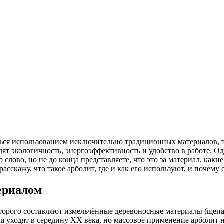
ться использованием исключительно традиционных материалов, 
дят экологичность, энергоэффективность и удобство в работе. 
 слово, но не до конца представляете, что это за материал, как
расскажу, что такое арболит, где и как его используют, и почем
ериалом
орого составляют измельчённые деревоносные материалы (щепа, 
а уходят в середину XX века, но массовое применение арболит н