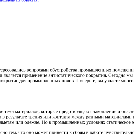
омышленных объектах?
интересовались вопросами обустройства промышленных помещени
 является применение антистатического покрытия. Сегодня мы по
покрытие для промышленных полов. Поверьте, вы узнаете много
стема материалов, которые предотвращают накопление и опасное
а в результате трения или контакта между разными материалами 
дметам или одежде. Но в промышленных условиях статическое э
но тем, что оно может привести к сбоям в работе чувствительно