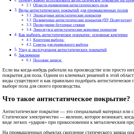
Почему важно использовать антистатическое покрытие на пр
Области применения антистатического пола
Виды антистатических покрытий для промышленных полов
Эпоксидные антистатические покрытия
Полимерные антистатические покрытия (ПУ, Полиуретан)
Проводящие бетонные стяжки
Линолеум и антистатические ковровые покрытия
Как выбрать антистатическое покрытие: основные критерии
Критерии выбора:
Советы для правильного выбора
Уход и эксплуатация антистатических покрытий
Заключение
Похожие записи:
Если вы когда-нибудь работали на производстве или просто 
покрытия для пола. Одним из ключевых решений в этой области
виды существуют и как правильно подобрать антистатическое 
выборе пола для своего производства.
Что такое антистатическое покрытие?
Антистатическое покрытие — это специальный материал или си
Статическое электричество — явление, которое возникает, когд
виде легких «ударов» при прикосновении к металлическим пре
На промышленных объектах скопление статического заряда опас