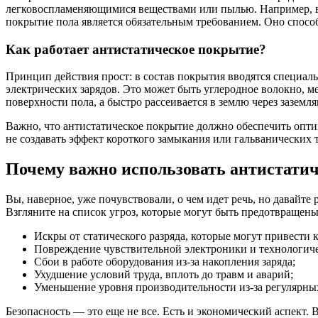
легковоспламеняющимися веществами или пылью. Например, в 
покрытие пола является обязательным требованием. Оно способ
Как работает антистатическое покрытие?
Принцип действия прост: в состав покрытия вводятся специал
электрических зарядов. Это может быть углеродное волокно, м
поверхности пола, а быстро рассеивается в землю через зазем
Важно, что антистатическое покрытие должно обеспечить оптим
не создавать эффект короткого замыкания или гальванических
Почему важно использовать антистати
Вы, наверное, уже почувствовали, о чем идет речь, но давайте 
Взгляните на список угроз, которые могут быть предотвращен
Искры от статического разряда, которые могут привести
Повреждение чувствительной электроники и технологиче
Сбои в работе оборудования из-за накопления заряда;
Ухудшение условий труда, вплоть до травм и аварий;
Уменьшение уровня производительности из-за регулярных
Безопасность — это еще не все. Есть и экономический аспект.