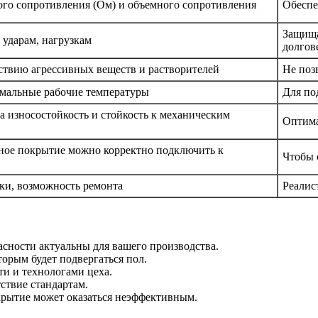
ого сопротивления (Ом) и объемного сопротивления
Обеспе
Защища
 ударам, нагрузкам
долгов
ствию агрессивных веществ и растворителей
Не поз
мальные рабочие температуры
Для по
а износостойкость и стойкость к механическим
Оптима
нное покрытие можно корректно подключить к
Чтобы 
ки, возможность ремонта
Реалис
асности актуальны для вашего производства.
орым будет подвергаться пол.
и и технологами цеха.
ствие стандартам.
крытие может оказаться неэффективным.