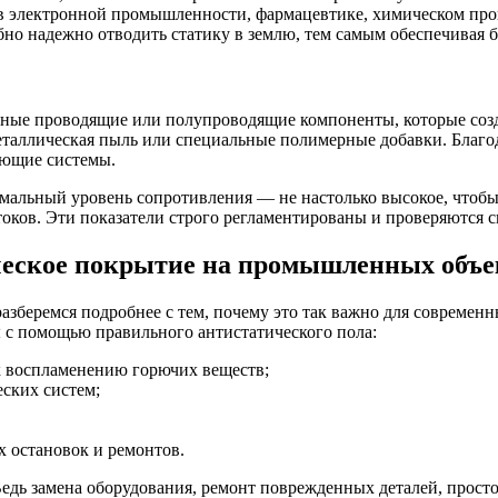
электронной промышленности, фармацевтике, химическом произ
но надежно отводить статику в землю, тем самым обеспечивая бе
ьные проводящие или полупроводящие компоненты, которые созд
еталлическая пыль или специальные полимерные добавки. Благод
ляющие системы.
альный уровень сопротивления — не настолько высокое, чтобы п
 токов. Эти показатели строго регламентированы и проверяются
ческое покрытие на промышленных объе
разберемся подробнее с тем, почему это так важно для современн
ы с помощью правильного антистатического пола:
 к воспламенению горючих веществ;
ских систем;
 остановок и ремонтов.
 Ведь замена оборудования, ремонт поврежденных деталей, прос