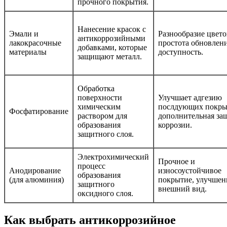
прочного покрытия.
Нанесение красок с
Эмали и
Разнообразие цвето
антикоррозийными
лакокрасочные
простота обновлени
добавками, которые
материалы
доступность.
защищают металл.
Обработка
поверхности
Улучшает адгезию
химическим
послдующих покры
Фосфатирование
раствором для
дополнительная за
образования
коррозии.
защитного слоя.
Электрохимический
Прочное и
процесс
Анодирование
износоустойчивое
образования
(для алюминия)
покрытие, улучше
защитного
внешний вид.
оксидного слоя.
Как выбрать антикоррозийное